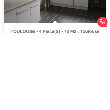
TOULOUSE - 4 Pièce(s) - 73 M2
,
Toulouse
Loyer 848 €/mois
charges comprises
73
M²
Réf :
28233795
4
Pièce(s)