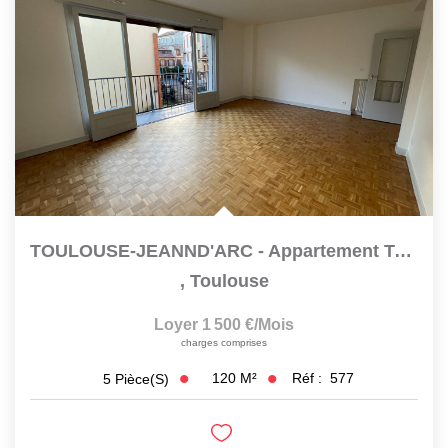
TOULOUSE-JEANND'ARC - Appartement Type 5
,
Toulouse
Loyer 1 500 €/mois
charges comprises
120
M²
Réf :
577
5
Pièce(s)