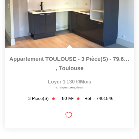
Appartement TOULOUSE - 3 Pièce(s) - 79.6 M2
,
Toulouse
Loyer 1 130 €/mois
charges comprises
80
M²
Réf :
7401546
3
Pièce(s)