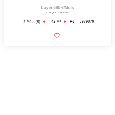
Loyer 695 €/mois
charges comprises
42
M²
Réf :
3979876
2
Pièce(s)