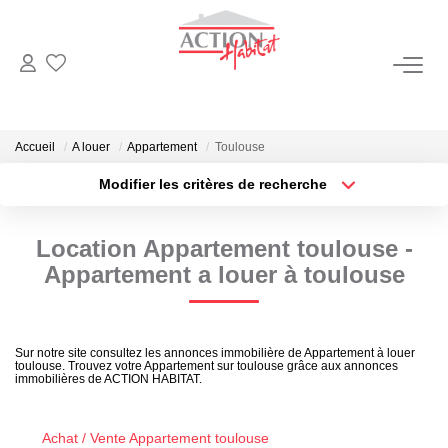
NOS BIENS
Ventes
Accueil
A louer
Appartement
Toulouse
Locations
Modifier les critères de recherche
Type de transaction
Localisation
Acheter
Localisation
Location Appartement toulouse -
Type de bien
VENDRE
Sélectionnez...
Surface min
Appartement a louer à toulouse
Biens Vendus
Plus de critères
Budget max
Estimation
Sur notre site consultez les annonces immobilière de Appartement à louer
toulouse. Trouvez votre Appartement sur toulouse grâce aux annonces
Créer une alerte
immobilières de ACTION HABITAT.
GÉRER
Achat / Vente Appartement toulouse