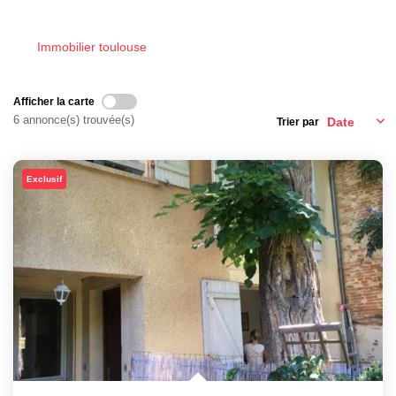
NOTRE AGENCE
Immobilier toulouse
L'agence
Nos Témoignages
Afficher la carte
Notre Équipe
6 annonce(s) trouvée(s)
Trier par
Nos Actualités
Nous Contacter
Exclusif
Nous Rejoindre
MON COMPTE
EN