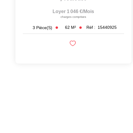
Loyer 1 046 €/mois
charges comprises
62
M²
Réf :
15440925
3
Pièce(s)