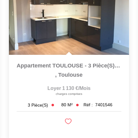
Appartement TOULOUSE - 3 Pièce(s) - 79.6 M2
,
Toulouse
Loyer 1 130 €/mois
charges comprises
80
M²
Réf :
7401546
3
Pièce(s)