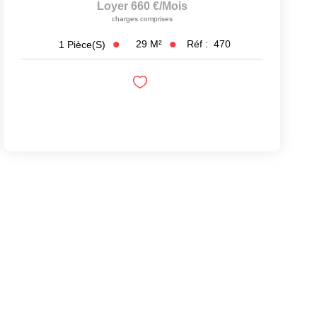
Loyer 660 €/mois
charges comprises
29
M²
Réf :
470
1
Pièce(s)