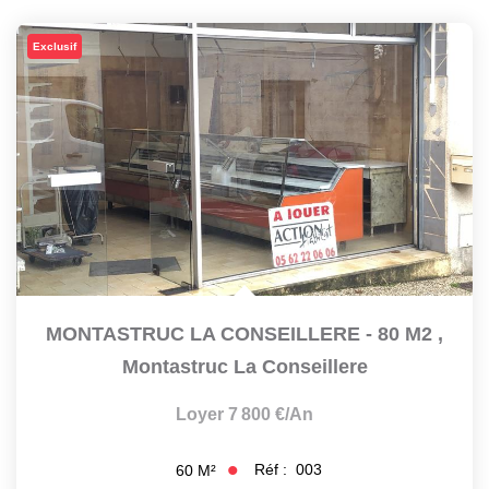
NOTRE AGENCE
Exclusif
L'agence
Nos Témoignages
Notre Équipe
Nos Actualités
Nous Contacter
Nous Rejoindre
MON COMPTE
MONTASTRUC LA CONSEILLERE - 80 M2
,
Montastruc La Conseillere
EN
Loyer 7 800 €/an
Réf :
003
60
M²