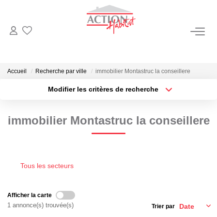
NOS BIENS
Ventes
Accueil
Recherche par ville
immobilier Montastruc la conseillere
Locations
Modifier les critères de recherche
Type de transaction
Localisation
Acheter
Localisation
immobilier Montastruc la conseillere
Type de bien
VENDRE
Sélectionnez...
Surface min
Biens Vendus
Plus de critères
Budget max
Estimation
Tous les secteurs
Créer une alerte
GÉRER
Afficher la carte
1 annonce(s) trouvée(s)
Trier par