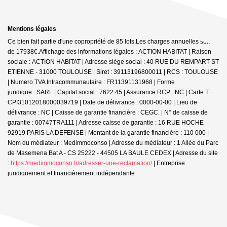
Mentions légales
Ce bien fait partie d'une copropriété de 85 lots.Les charges annuelles sont
de 17938€.
Affichage des informations légales : ACTION HABITAT | Raison
sociale : ACTION HABITAT | Adresse siège social : 40 RUE DU REMPART ST
ETIENNE - 31000 TOULOUSE | Siret : 39113196800011 | RCS : TOULOUSE
| Numero TVA Intracommunautaire : FR11391131968 | Forme
juridique : SARL | Capital social : 7622.45 | Assurance RCP : NC |
Carte T :
CPI31012018000039719 | Date de délivrance : 0000-00-00 | Lieu de
délivrance : NC | Caisse de garantie financière : CEGC. | N° de caisse de
garantie : 00747TRA111 | Adresse caisse de garantie : 16 RUE HOCHE
92919 PARIS LA DEFENSE | Montant de la garantie financière : 110 000 |
Nom du médiateur : Medimmoconso | Adresse du médiateur : 1 Allée du Parc
de Masemena Bat A - CS 25222 - 44505 LA BAULE CEDEX | Adresse du site
:
https://medimmoconso.fr/adresser-une-reclamation/
|
Entreprise
juridiquement et financièrement indépendante