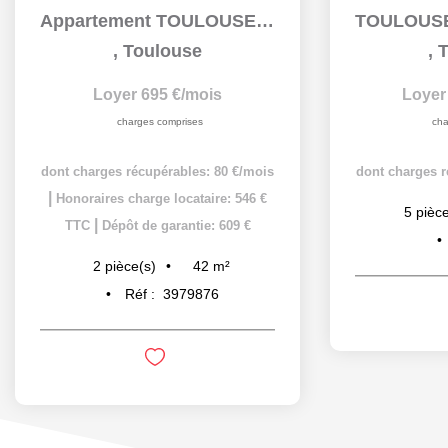
Appartement TOULOUSE - 2 pièce(s) - 42 m2
,
Toulouse
,
T
Loyer 695 €/mois
Loyer
charges comprises
cha
dont charges récupérables: 80 €/mois
dont charges r
|
Honoraires charge locataire: 546 €
5
pièce
|
TTC
Dépôt de garantie: 609 €
42
m²
2
pièce(s)
Réf :
3979876