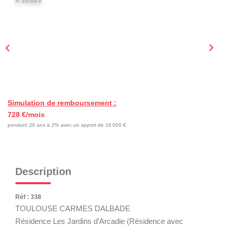
A vendre
NOTRE AGENCE
L'agence
Nos Témoignages
Notre Équipe
Nos Actualités
Nous Contacter
Simulation de remboursement :
728 €/mois
Nous Rejoindre
pendant 20 ans à 2% avec un apport de 16 000 €
MON COMPTE
Description
EN
Réf : 338
TOULOUSE CARMES DALBADE
Résidence Les Jardins d'Arcadie (Résidence avec