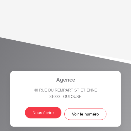
DENSITÉ DE POPULATION
ENFANTS ET ADOLESCENTS
AGE MOYEN
REVENU MENSUEL PAR
MÉNAGE
TAUX DE PROPRIÉTAIRES
TAUX D'HABITATION
TAXE FONCIÈRE
PART DES MÉNAGES SANS
VOITURE
DISTANCE DE L'AÉROPORT :
SUPERFICIE :
Agence
RÉSULTATS DES LYCÉES
ECOLES ET CRÈCHES
40 RUE DU REMPART ST ETIENNE
31000
TOULOUSE
RESTAURANTS ET CAFÉS
COMMERCES
Nous écrire
Voir le numéro
MÉDECINS