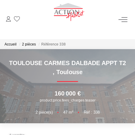
NOS BIENS
Ventes
Accueil
2 pièces
Référence 338
Locations
TOULOUSE CARMES DALBADE APPT T2
,
Toulouse
VENDRE
Biens Vendus
160 000 €
product.price.fees_charges.teaser
Estimation
2
pièce(s)
•
47
m²
•
Réf : 338
GÉRER