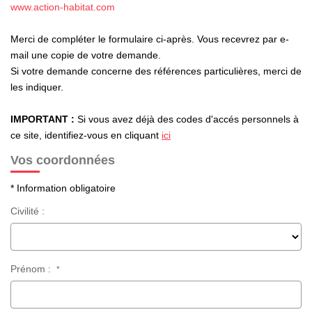
www.action-habitat.com
NOTRE AGENCE
Merci de compléter le formulaire ci-après. Vous recevrez par e-
L'agence
mail une copie de votre demande.
Nos Témoignages
Si votre demande concerne des références particulières, merci de
les indiquer.
Notre Équipe
Nos Actualités
IMPORTANT :
Si vous avez déjà des codes d'accés personnels à
ce site, identifiez-vous en cliquant
ici
Nous Contacter
Vos coordonnées
Nous Rejoindre
* Information obligatoire
MON COMPTE
Civilité :
EN
Prénom :
*